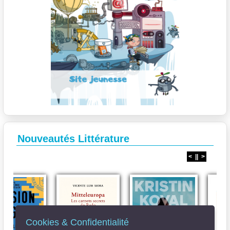
Nouveautés Littérature
<
||
>
Cookies & Confidentialité